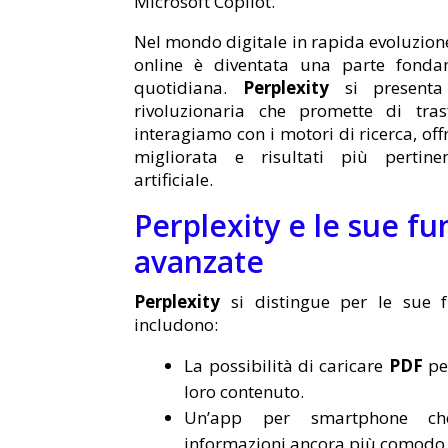
Microsoft Copilot.
Nel mondo digitale in rapida evoluzione
online è diventata una parte fondam
quotidiana.
Perplexity
si presenta
rivoluzionaria che promette di tr
interagiamo con i motori di ricerca, of
migliorata e risultati più pertinent
artificiale.
Perplexity e le sue fu
avanzate
Perplexity
si distingue per le sue f
includono:
La possibilità di caricare
PDF
per
loro contenuto.
Un’app per smartphone che
informazioni ancora più comodo