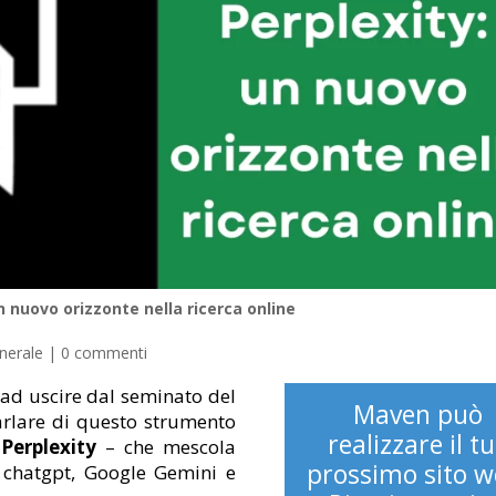
n nuovo orizzonte nella ricerca online
enerale
|
0 commenti
 ad uscire dal seminato del
Maven può
arlare di questo strumento
realizzare il t
–
Perplexity
– che mescola
prossimo sito w
i chatgpt, Google Gemini e