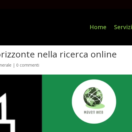
Home
Serviz
rizzonte nella ricerca online
enerale
|
0 commenti