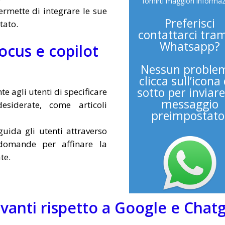
fornirti maggiori informaz
rmette di integrare le sue
Preferisci
tato.
contattarci tram
Whatsapp?
ocus e copilot
Nessun proble
clicca sull’icona
sotto per inviar
te agli utenti di specificare
messaggio
esiderate, come articoli
preimpostato
guida gli utenti attraverso
domande per affinare la
te.
avanti rispetto a Google e Chat