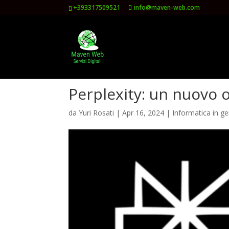
+393317509521
info@maven-web.com
Perplexity: un nuovo o
da
Yuri Rosati
|
Apr 16, 2024
|
Informatica in g