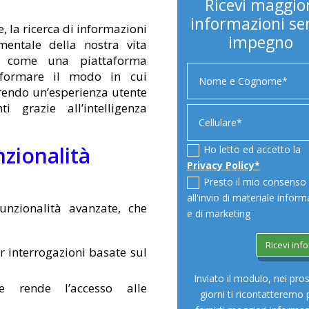
Ricevi maggior
informazioni se
, la ricerca di informazioni
impegno
entale della nostra vita
 come una piattaforma
asformare il modo in cui
frendo un’esperienza utente
i grazie all’intelligenza
nzionalità
Ho letto ed accetto la
Privacy Policy*
Presto il mio consenso
all'invio di materiale inform
unzionalità avanzate, che
e di marketing
Ricevi info
 interrogazioni basate sul
Inviato il modulo, nei pro
 rende l’accesso alle
giorni ti ricontatteremo 
.