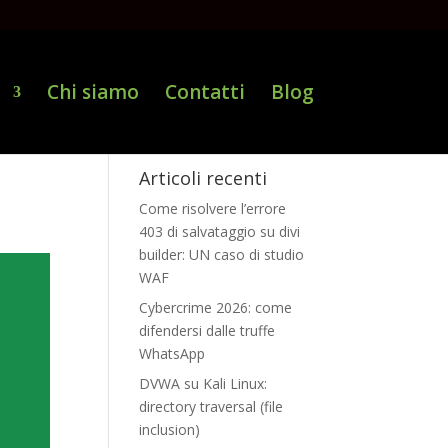
i
Chi siamo
Contatti
Blog
Articoli recenti
Come risolvere l’errore
403 di salvataggio su divi
builder: UN caso di studio
WAF
Cybercrime 2026: come
difendersi dalle truffe
WhatsApp
DVWA su Kali Linux:
directory traversal (file
inclusion)