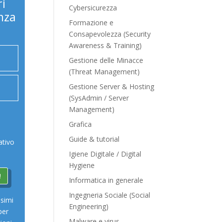
i
Cybersicurezza
nza
Formazione e
Consapevolezza (Security
Awareness & Training)
Gestione delle Minacce
(Threat Management)
Gestione Server & Hosting
(SysAdmin / Server
Management)
Grafica
Guide & tutorial
ativo
Igiene Digitale / Digital
Hygiene
!
Informatica in generale
Ingegneria Sociale (Social
ssimi
Engineering)
per
Malware e virus