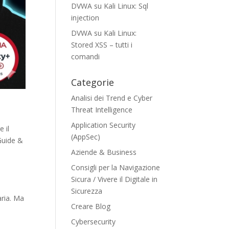
DVWA su Kali Linux: Sql
injection
DVWA su Kali Linux:
Stored XSS – tutti i
comandi
Categorie
Analisi dei Trend e Cyber
Threat Intelligence
Application Security
e il
(AppSec)
Guide &
Aziende & Business
e
Consigli per la Navigazione
Sicura / Vivere il Digitale in
Sicurezza
aria. Ma
Creare Blog
Cybersecurity