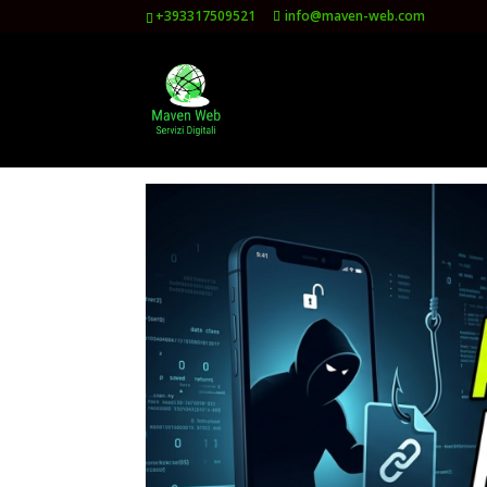
+393317509521
info@maven-web.com