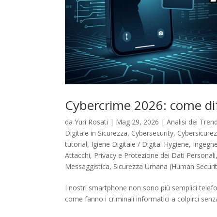
Cybercrime 2026: come dif
da
Yuri Rosati
|
Mag 29, 2026
|
Analisi dei Tren
Digitale in Sicurezza
,
Cybersecurity
,
Cybersicure
tutorial
,
Igiene Digitale / Digital Hygiene
,
Ingegne
Attacchi
,
Privacy e Protezione dei Dati Personali
Messaggistica
,
Sicurezza Umana (Human Securit
I nostri smartphone non sono più semplici telefoni
come fanno i criminali informatici a colpirci senza