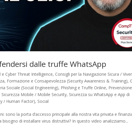
endersi dalle truffe WhatsApp
d e Cyber Threat Intelligence
,
Consigli per la Navigazione Sicura / Viver
zza
,
Formazione e Consapevolezza (Security Awareness & Training)
,
ria Sociale (Social Engineering)
,
Phishing e Truffe Online
,
Prevenzion
,
Sicurezza Mobile / Mobile Security
,
Sicurezza su WhatsApp e App di
y / Human Factor)
,
Social
: sono la porta d’accesso principale alla nostra vita privata e finanzi
 bisogno di installare virus distruttivi? In questo video analizziamo...