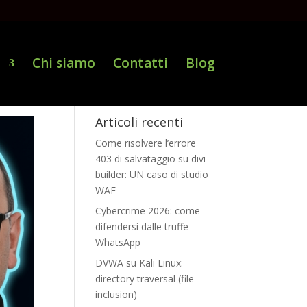
i
Chi siamo
Contatti
Blog
Articoli recenti
Come risolvere l’errore
403 di salvataggio su divi
builder: UN caso di studio
WAF
Cybercrime 2026: come
difendersi dalle truffe
WhatsApp
DVWA su Kali Linux:
directory traversal (file
inclusion)