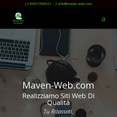
+393317509521
info@maven-web.com
Maven-Web.com
Realizziamo Siti Web Di
Qualità
Tu Rilassati,