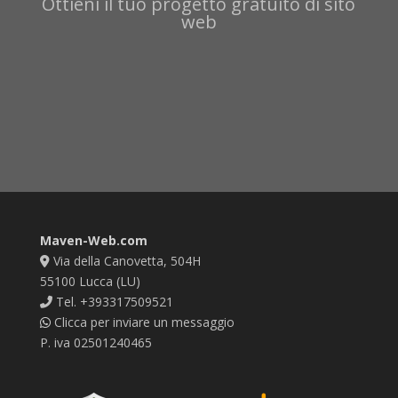
Ottieni il tuo progetto gratuito di sito
web
Maven-Web.com
Via della Canovetta, 504H
55100 Lucca (LU)
Tel. +393317509521
Clicca per inviare un messaggio
P. iva 02501240465