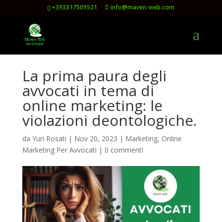
+393317509521
info@maven-web.com
La prima paura degli
avvocati in tema di
online marketing: le
violazioni deontologiche.
da
Yuri Rosati
|
Nov 20, 2023
|
Marketing
,
Online
Marketing Per Avvocati
|
0 commenti